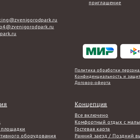
приглашение
king@zvenigorodpark.ru
rp4@zvenigorodpark.ru
park.ru
Политика обработки персон
Конфиденциальность и защи
Договор-оферта
ния
Концепция
Все включено
д
Комфортный отдых с мал
 площадки
Гостевая карта
ртивного оборудования
Ранний заезд / Поздний в