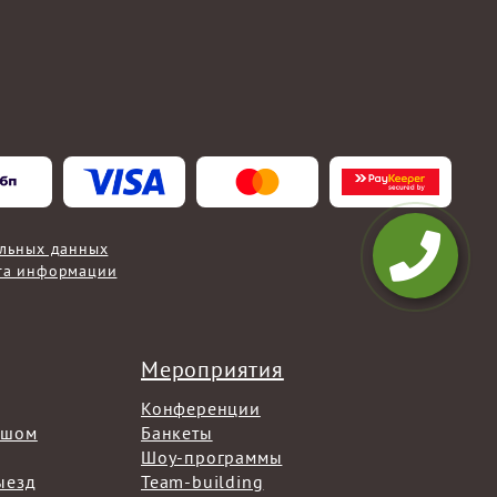
альных данных
та информации
Мероприятия
Конференции
ышом
Банкеты
Шоу-программы
ыезд
Team-building