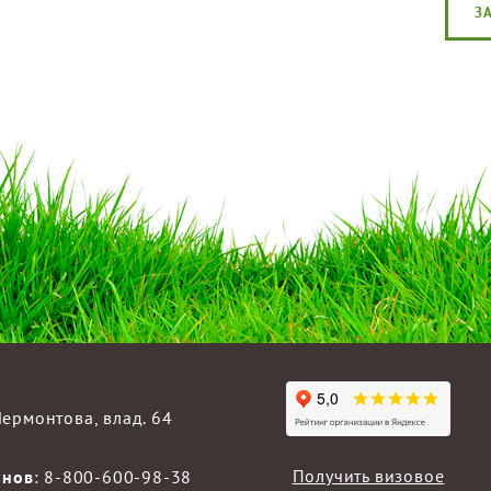
З
 Лермонтова, влад. 64
Получить визовое
онов
:
8-800-600-98-38