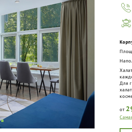
Корп
Площ
Напо
Халат
каждо
Для г
халат
косм
2
от
Сама