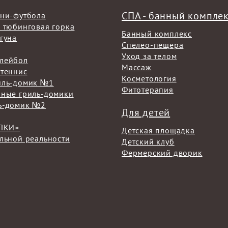
СПА - банный компле
ини-футбола
 тюбинговая горка
Банный комплекс
гуна
Спелео-пещера
Уход за телом
лейбол
Массаж
 теннис
Косметология
иль-домик №1
Фитотерапия
чные гриль-домики
ь-домик №2
Для детей
ЁЛКИ»
Детская площадка
льной реальности
Детский клуб
Фермерский дворик