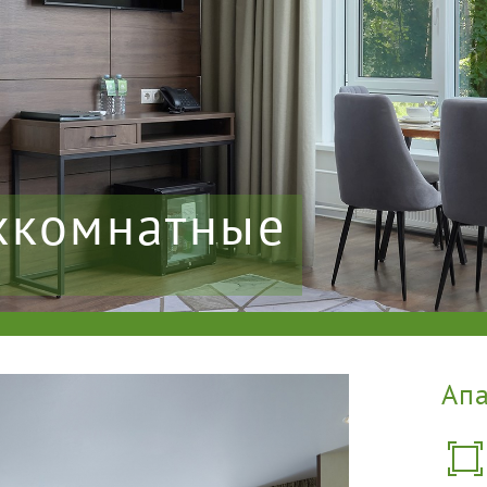
хкомнатные
Ап