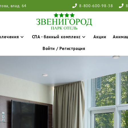
това, влад. 64
8-800-600-98-38
8
влечения
СПА - банный комплекс
Акции
Анима
Войти / Регистрация