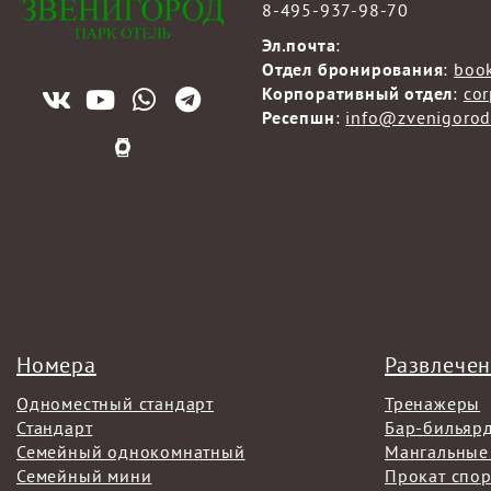
8-495-937-98-70
Эл.почта
:
Отдел бронирования
:
boo
Корпоративный отдел
:
co
Ресепшн
:
info@zvenigorod
Номера
Развлече
Одноместный стандарт
Тренажеры
Стандарт
Бар-бильяр
Семейный однокомнатный
Мангальные
Семейный мини
Прокат спо