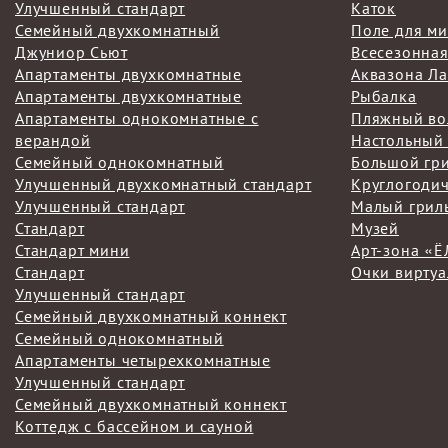
Улучшенный стандарт
Каток
Семейный двухкомнатный
Поле для м
Джуниор Сьют
Всесезонная
Апартаменты двухкомнатные
Аквазона Ла
Апартаменты двухкомнатные
Рыбалка
Апартаменты однокомнатные с
Пляжный во
верандой
Настольный
Семейный однокомнатный
Большой гр
Улучшенный двухкомнатный стандарт
Круглогоди
Улучшенный стандарт
Малый грил
Стандарт
Музей
Стандарт мини
Арт-зона «
Стандарт
Очки виртуа
Улучшенный стандарт
Семейный двухкомнатный коннект
Семейный однокомнатный
Апартаменты четырехкомнатные
Улучшенный стандарт
Семейный двухкомнатный коннект
Коттедж с бассейном и сауной