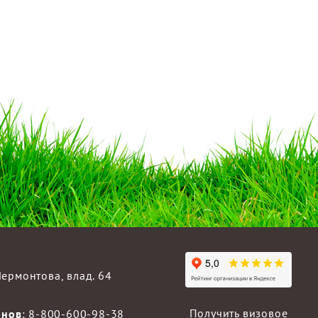
 Лермонтова, влад. 64
Получить визовое
онов
:
8-800-600-98-38