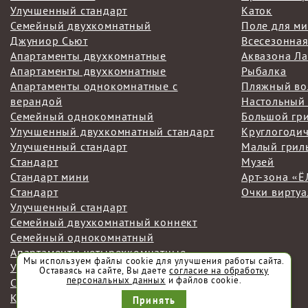
Улучшенный стандарт
Каток
Семейный двухкомнатный
Поле для м
Джуниор Сьют
Всесезонная
Апартаменты двухкомнатные
Аквазона Ла
Апартаменты двухкомнатные
Рыбалка
Апартаменты однокомнатные с
Пляжный во
верандой
Настольный
Семейный однокомнатный
Большой гр
Улучшенный двухкомнатный стандарт
Круглогоди
Улучшенный стандарт
Малый грил
Стандарт
Музей
Стандарт мини
Арт-зона «
Стандарт
Очки виртуа
Улучшенный стандарт
Семейный двухкомнатный коннект
Семейный однокомнатный
Апартаменты четырехкомнатные
Мы используем файлы cookie для улучшения работы сайта.
Улучшенный стандарт
Оставаясь на сайте, Вы даете
согласие на обработку
персональных данных
и файлов cookie.
Семейный двухкомнатный коннект
Коттедж с бассейном и сауной
Принять