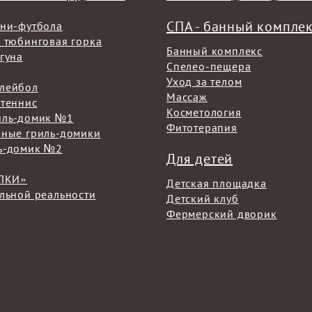
СПА - банный компле
ини-футбола
 тюбинговая горка
Банный комплекс
гуна
Спелео-пещера
Уход за телом
лейбол
Массаж
 теннис
Косметология
иль-домик №1
Фитотерапия
чные гриль-домики
ь-домик №2
Для детей
ЁЛКИ»
Детская площадка
льной реальности
Детский клуб
Фермерский дворик