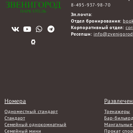
8-495-937-98-70
Эл.почта
:
Отдел бронирования
:
boo
Корпоративный отдел
:
co
Ресепшн
:
info@zvenigorod
Номера
Развлече
Одноместный стандарт
Тренажеры
Стандарт
Бар-бильяр
Семейный однокомнатный
Мангальные
Семейный мини
Прокат спо