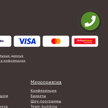
альных данных
та информации
Мероприятия
Конференции
ышом
Банкеты
Шоу-программы
ыезд
Team-building