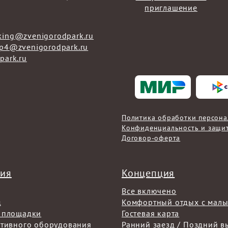
приглашение
king@zvenigorodpark.ru
rp4@zvenigorodpark.ru
park.ru
Политика обработки персон
Конфиденциальность и защи
Договор-оферта
ния
Концепция
Все включено
д
Комфортный отдых с мал
 площадки
Гостевая карта
ртивного оборудования
Ранний заезд / Поздний в